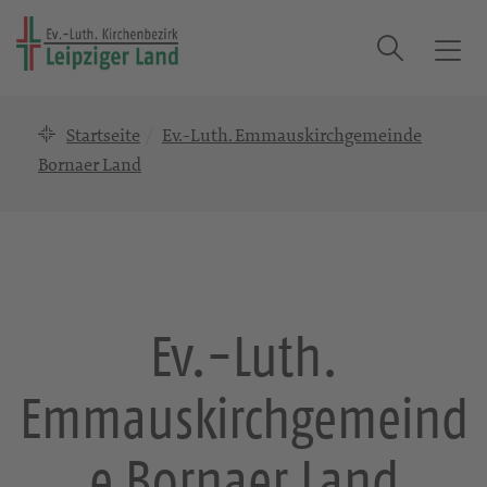
Suche
T
o
g
Startseite
Ev.-Luth. Emmauskirchgemeinde
g
l
Bornaer Land
e
n
a
v
i
g
Ev.-Luth.
a
t
Emmauskirchgemeind
i
o
n
e Bornaer Land