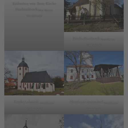
Katharina-von-Bora-Kirche
Neukieritzsch
Foto Martin
Waitschullis
Kirche Kieritzsch
Foto Martin
Waitschullis
Kirche Lobstädt
Pfarrhaus Lippendorf
Foto Martin
Foto Martin
Waitschullis
Waitschullis