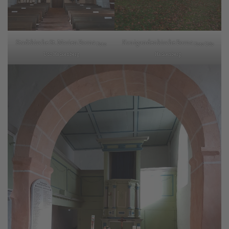
Stadtkirche St. Marien Borna
Kunigundenkirche Borna
Foto
Foto Udo
Udo Hackenberg
Hackenberg