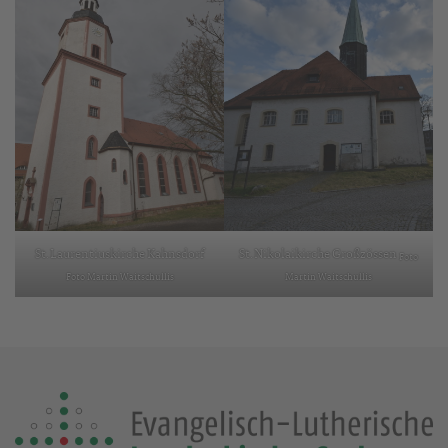
St. Laurentiuskirche Kahnsdorf
St. Nikolaikirche Großzössen
Foto
Foto Martin Waitschullis
Martin Waitschullis