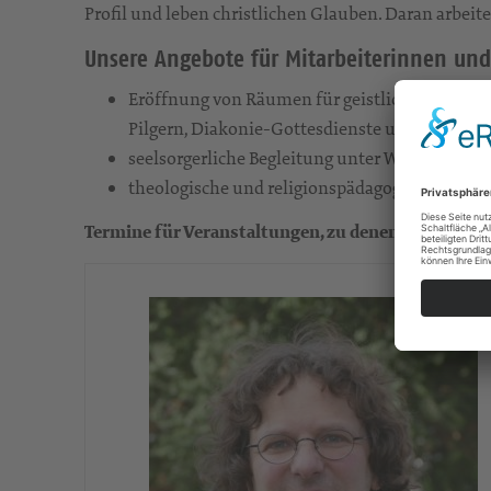
Profil und leben christlichen Glauben. Daran arbeit
Unsere Angebote für Mitarbeiterinnen und
Eröffnung von Räumen für geistliche Erfahrung
Pilgern, Diakonie-Gottesdienste u.a.)
seelsorgerliche Begleitung unter Wahrung von 
theologische und religionspädagogische Weit
Termine für Veranstaltungen, zu denen nicht nur M