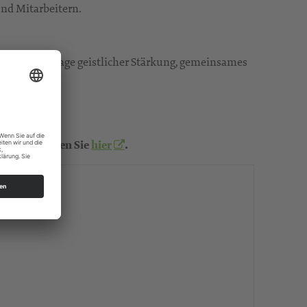
und Mitarbeitern.
itarbeiter, Tage geistlicher Stärkung, gemeinsames
n sind, finden Sie
hier
.