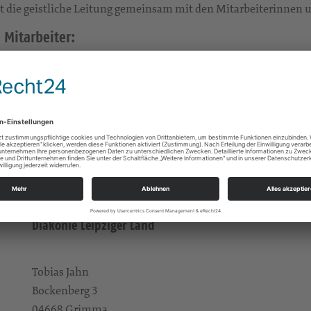
et die geistliche Leitung gemeinsam mit den Mitarbeiterinnen 
 Mitarbeiter:
en (z.B. Halten von Andachten in den Einrichtungen und für M
Vertraulichkeit und Schweigepflicht
erbildungsangebote
itarbeiterinnen und Mitarbeiterinnen der Diakonie eingelade
Geistliche Leitung
Diakonie Leipziger Land
Tobias Jahn
Bockenberg 3
04668
Grimma