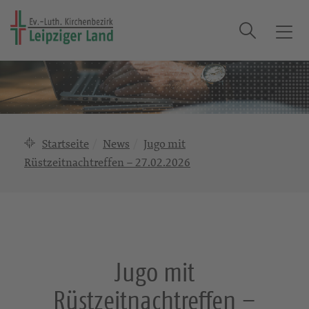
Suche
T
o
g
g
l
e
n
Startseite
News
Jugo mit
a
Rüstzeitnachtreffen – 27.02.2026
v
i
g
a
t
i
Jugo mit
o
n
Rüstzeitnachtreffen –