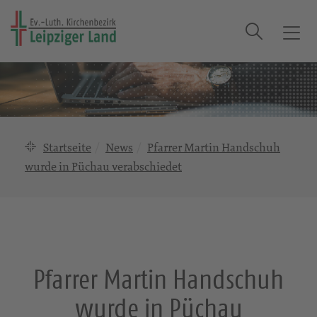
Suche
T
o
g
g
l
e
n
Startseite
News
Pfarrer Martin Handschuh
a
wurde in Püchau verabschiedet
v
i
g
a
t
i
Pfarrer Martin Handschuh
o
n
wurde in Püchau